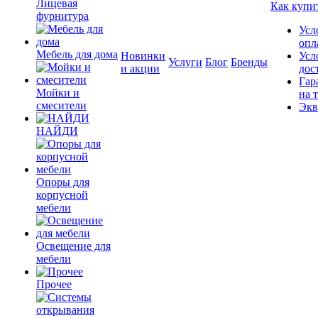
Лицевая
Как купи
фурнитура
Усл
опл
Мебель для дома
Новинки
Усл
Услуги
Блог
Бренды
и акции
дос
Гар
Мойки и
на 
смесители
Экв
НАЙДИ
Опоры для
корпусной
мебели
Освещение для
мебели
Прочее