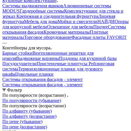
Кухонные комплектующие
Системы выдвижения ящиков
Алюминиевые системы
MODUS
Гардеробные системы
Комплектующие для стекла и
зеркал
Крепежная и соединительная фурнитура
Лицевая
фурнитура
Мебель для дома
Мойки и смесители
НАЙДИ
Опоры
для корпусной мебели
Освещение для мебели
Прочее
Системы
открывания фасадов
Кромочные материалы
Плитные
материалы
Торговое оборудование
Фасадные плиты FAVORIT
—
Контейнеры для мусора
Барные стойки
Вентиляционные решетки для
цоколя
Выдвижные корзины
Поддоны для кухонной базы
Посудосушители
Пристеночные плинтусы
Рейлинговая
система
Термоизоляционные планки для духового
шкафа
Цокольные планки
Системы открывания фасадов - элемент
Системы открывания фасадов - элемент
Фильтр
По популярности (возрастание)
По популярности (убывание)
По популярности (возрастание)
По алфавиту (убывание)
По алфавиту (возрастание)
По цене (убывание)
По цене (возрастание)