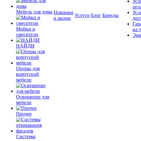
Усл
опл
Мебель для дома
Новинки
Усл
Услуги
Блог
Бренды
и акции
дос
Гар
Мойки и
на 
смесители
Экв
НАЙДИ
Опоры для
корпусной
мебели
Освещение для
мебели
Прочее
Системы