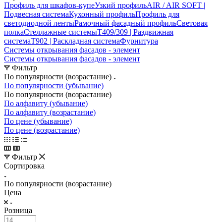
Профиль для шкафов-купе
Узкий профиль
AIR / AIR SOFT |
Подвесная система
Кухонный профиль
Профиль для
светодиодной ленты
Рамочный фасадный профиль
Световая
полка
Стеллажные системы
Т409/309 | Раздвижная
система
Т902 | Раскладная система
Фурнитура
Системы открывания фасадов - элемент
Системы открывания фасадов - элемент
Фильтр
По популярности (возрастание)
По популярности (убывание)
По популярности (возрастание)
По алфавиту (убывание)
По алфавиту (возрастание)
По цене (убывание)
По цене (возрастание)
Фильтр
Сортировка
По популярности (возрастание)
Цена
Розница