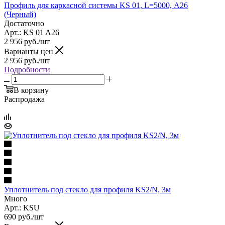
Профиль для каркасной системы KS 01, L=5000, А26
(Черный)
Достаточно
Арт.: KS 01 A26
2 956
руб.
/шт
Варианты цен
2 956
руб.
/шт
Подробности
В корзину
Распродажа
Уплотнитель под стекло для профиля KS2/N, 3м
Много
Арт.: KSU
690
руб.
/шт