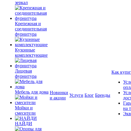
зеркал
Крепежная и
соединительная
фурнитура
Кухонные
комплектующие
Лицевая
Как купи
фурнитура
Усл
опл
Мебель для дома
Новинки
Усл
Услуги
Блог
Бренды
и акции
дос
Гар
Мойки и
на 
смесители
Экв
НАЙДИ