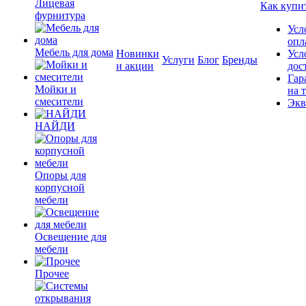
Лицевая
Как купи
фурнитура
Усл
опл
Мебель для дома
Новинки
Усл
Услуги
Блог
Бренды
и акции
дос
Гар
Мойки и
на 
смесители
Экв
НАЙДИ
Опоры для
корпусной
мебели
Освещение для
мебели
Прочее