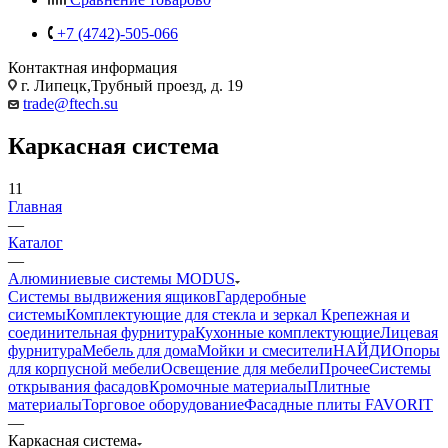
+7 (4742)-505-066
Контактная информация
г. Липецк,Трубный проезд, д. 19
trade@ftech.su
Каркасная система
11
Главная
—
Каталог
—
Алюминиевые системы MODUS
Системы выдвижения ящиков
Гардеробные
системы
Комплектующие для стекла и зеркал
Крепежная и
соединительная фурнитура
Кухонные комплектующие
Лицевая
фурнитура
Мебель для дома
Мойки и смесители
НАЙДИ
Опоры
для корпусной мебели
Освещение для мебели
Прочее
Системы
открывания фасадов
Кромочные материалы
Плитные
материалы
Торговое оборудование
Фасадные плиты FAVORIT
—
Каркасная система